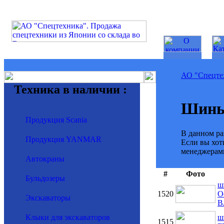
АО "Спецте
Техника в наличии :
Шины
Продукция Scania
В данном ра
Продукция YANMAR
Если вы хот
менеджерами
Автокраны
#
Фото
Бульдозеры
ш
1520
О
Экскаваторы
В
Клыки для экскаваторов
ш
1515