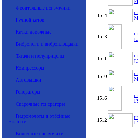
F
Фронтальные погрузчики
ш
1514
M
Ручной каток
Катки дорожные
ш
1513
L
Виброноги и виброплощадки
ш
Тягачи и полуприцепы
1511
L
Компрессоры
ш
1510
M
Автовышки
Генераторы
ш
1516
F
Сварочные генераторы
Гидромолоты и отбойные
ш
1512
молотки
L
Вилочные погрузчики