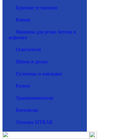
Буровые установки
Ковши
Машины для резки бетона и
асфальта
Осветители
Шины и диски
Гусеницы и накладки
Разное
Траншеекопатели
Бензовозы
Техника SITRAK