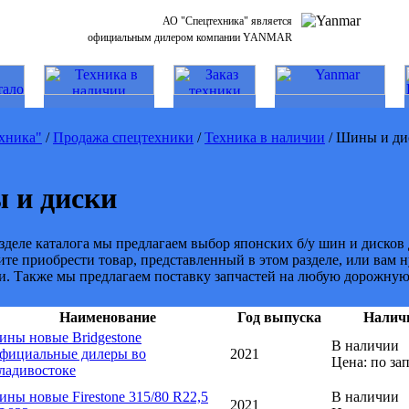
АО "Спецтехника" является
официальным дилером компании YANMAR
хника"
/
Продажа спецтехники
/
Техника в наличии
/ Шины и ди
 и диски
зделе каталога мы предлагаем выбор японских б/у шин и дисков
ите приобрести товар, представленный в этом разделе, или вам
. Также мы предлагаем поставку запчастей на любую дорожную 
Наименование
Год выпуска
Налич
ины новые Bridgestone
В наличии
фициальные дилеры во
2021
Цена: по за
ладивостоке
ины новые Firestone 315/80 R22,5
В наличии
2021