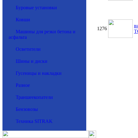
Буровые установки
Ковши
в
1276
T
Машины для резки бетона и
асфальта
Осветители
Шины и диски
Гусеницы и накладки
Разное
Траншеекопатели
Бензовозы
Техника SITRAK