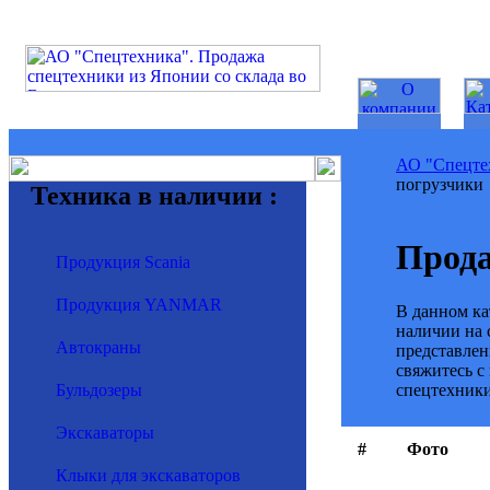
АО "Спецте
погрузчики
Техника в наличии :
Прода
Продукция Scania
Продукция YANMAR
В данном ка
наличии на 
Автокраны
представлен
свяжитесь с
спецтехники
Бульдозеры
Экскаваторы
#
Фото
Клыки для экскаваторов