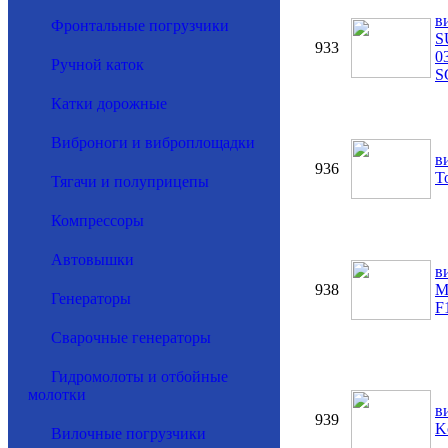
в
Фронтальные погрузчики
S
933
0
Ручной каток
S
Катки дорожные
Виброноги и виброплощадки
в
936
T
Тягачи и полуприцепы
Компрессоры
Автовышки
в
938
M
Генераторы
F
Сварочные генераторы
Гидромолоты и отбойные
молотки
в
939
K
Вилочные погрузчики