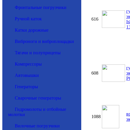
Фронтальные погрузчики
г
э
Ручной каток
616
I
1
Катки дорожные
Виброноги и виброплощадки
Тягачи и полуприцепы
Компрессоры
г
608
э
Автовышки
P
Генераторы
Сварочные генераторы
Гидромолоты и отбойные
в
молотки
1088
э
Вилочные погрузчики