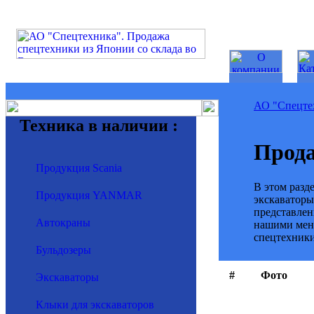
АО "Спецте
Техника в наличии :
Прода
Продукция Scania
В этом разд
Продукция YANMAR
экскаваторы
представлен
Автокраны
нашими мен
спецтехники
Бульдозеры
#
Фото
Экскаваторы
Клыки для экскаваторов