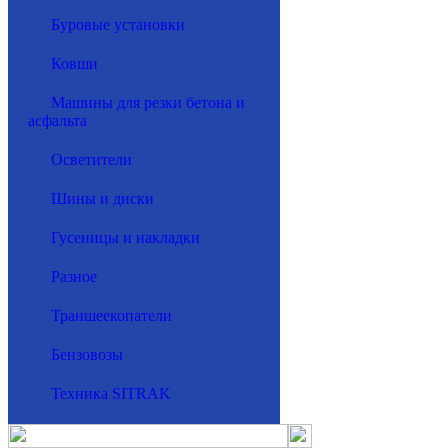
Буровые установки
Ковши
Машины для резки бетона и
асфальта
Осветители
Шины и диски
Гусеницы и накладки
Разное
Траншеекопатели
Бензовозы
Техника SITRAK