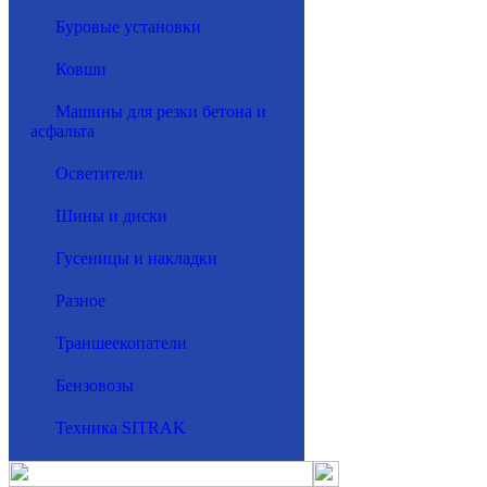
Буровые установки
Ковши
Машины для резки бетона и
асфальта
Осветители
Шины и диски
Гусеницы и накладки
Разное
Траншеекопатели
Бензовозы
Техника SITRAK