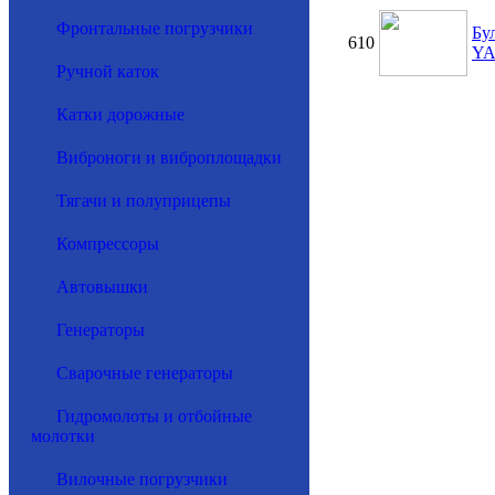
Фронтальные погрузчики
Бу
610
Y
Ручной каток
Катки дорожные
Виброноги и виброплощадки
Тягачи и полуприцепы
Компрессоры
Автовышки
Генераторы
Сварочные генераторы
Гидромолоты и отбойные
молотки
Вилочные погрузчики