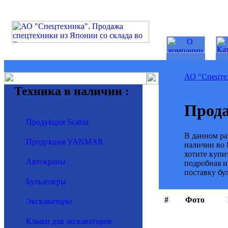
АО "Спецте
Техника в наличии :
Прода
Продукция Scania
В данном ра
Продукция YANMAR
наличии во 
хотите купи
Автокраны
подробная и
поставку бу
Бульдозеры
#
Фото
Экскаваторы
Клыки для экскаваторов