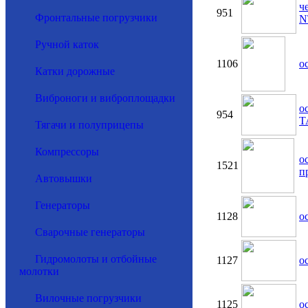
ч
951
Фронтальные погрузчики
N
Ручной каток
1106
о
Катки дорожные
Виброноги и виброплощадки
о
954
T
Тягачи и полуприцепы
Компрессоры
о
1521
п
Автовышки
Генераторы
1128
о
Сварочные генераторы
Гидромолоты и отбойные
1127
о
молотки
Вилочные погрузчики
1125
о