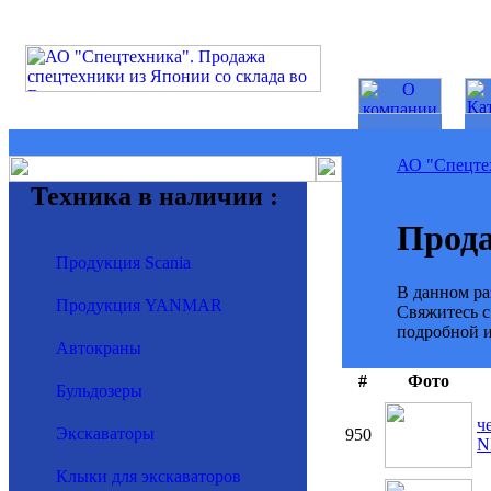
АО "Спецте
Техника в наличии :
Прода
Продукция Scania
В данном ра
Продукция YANMAR
Свяжитесь с
подробной и
Автокраны
#
Фото
Бульдозеры
ч
Экскаваторы
950
N
Клыки для экскаваторов