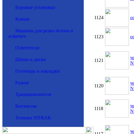
Буровые установки
1124
о
Ковши
Машины для резки бетона и
асфальта
1123
о
Осветители
ч
Шины и диски
1121
N
Гусеницы и накладки
Разное
ч
1120
N
Траншеекопатели
ч
Бензовозы
1118
N
Техника SITRAK
ч
1117