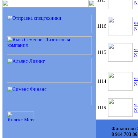
N
ч
1116
N
ч
1115
N
ч
1114
N
ч
1119
N
Финансовый
8 914 703 86