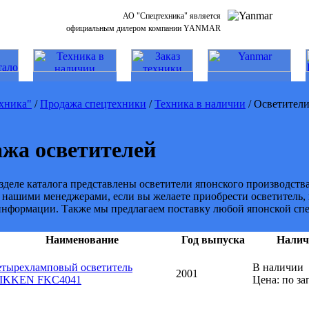
АО "Спецтехника" является
официальным дилером компании YANMAR
хника"
/
Продажа спецтехники
/
Техника в наличии
/ Осветител
жа осветителей
зделе каталога представлены осветители японского производств
 нашими менеджерами, если вы желаете приобрести осветитель, 
нформации. Также мы предлагаем поставку любой японской спе
Наименование
Год выпуска
Налич
етырехламповый осветитель
В наличии
2001
IKKEN FKC4041
Цена: по за