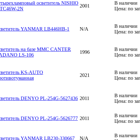
етырехламповый осветитель NISHIO
В наличии
2001
TC46W-2N
Цена: по за
В наличии
светитель YANMAR LB446HB-1
N/A
Цена: по за
светитель на базе MMC CANTER
В наличии
1996
ADANO LS-106
Цена: по за
светитель KS-AUTO
В наличии
2021
ротивотуманная
Цена: по за
В наличии
светитель DENYO PL-254G-5627436
2011
Цена: по за
В наличии
светитель DENYO PL-254G-5626777
2011
Цена: по за
В наличии
светитель YANMAR LB230-330667
N/A