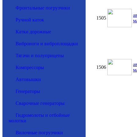
Фронтальные погрузчики
а
1505
Ручной каток
м
Катки дорожные
Виброноги и виброплощадки
Тягачи и полуприцепы
а
1506
Компрессоры
м
Автовышки
Генераторы
Сварочные генераторы
Гидромолоты и отбойные
молотки
Вилочные погрузчики