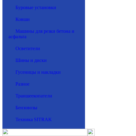
Буровые установки
Ковши
Машины для резки бетона и
асфальта
Осветители
Шины и диски
Гусеницы и накладки
Разное
Траншеекопатели
Бензовозы
Техника SITRAK