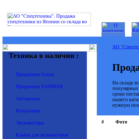
АО "Спецте
Техника в наличии :
Прода
Продукция Scania
На складе в
Продукция YANMAR
популярных 
сроки поста
Автокраны
нашего ката
нужную поз
Бульдозеры
#
Фото
Экскаваторы
Клыки для экскаваторов